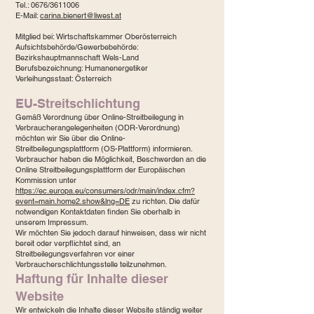
Tel.: 0676/3611006
E-Mail:
carina.bienert@liwest.at
Mitglied bei: Wirtschaftskammer Oberösterreich
Aufsichtsbehörde/Gewerbebehörde:
Bezirkshauptmannschaft Wels-Land
Berufsbezeichnung: Humanenergetiker
Verleihungsstaat: Österreich
EU-Streitschlichtung
Gemäß Verordnung über Online-Streitbeilegung in
Verbraucherangelegenheiten (ODR-Verordnung)
möchten wir Sie über die Online-
Streitbeilegungsplattform (OS-Plattform) informieren.
Verbraucher haben die Möglichkeit, Beschwerden an die
Online Streitbeilegungsplattform der Europäischen
Kommission unter
https://ec.europa.eu/consumers/odr/main/index.cfm?
event=main.home2.show&lng=DE
zu richten. Die dafür
notwendigen Kontaktdaten finden Sie oberhalb in
unserem Impressum.
Wir möchten Sie jedoch darauf hinweisen, dass wir nicht
bereit oder verpflichtet sind, an
Streitbeilegungsverfahren vor einer
Verbraucherschlichtungsstelle teilzunehmen.
Haftung für Inhalte dieser
Website
Wir entwickeln die Inhalte dieser Website ständig weiter