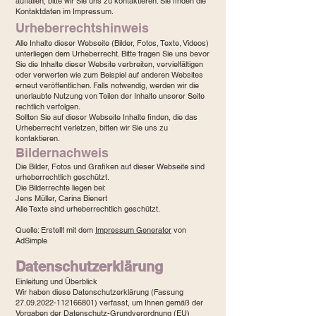
auffallen, bitte wir Sie uns zu kontaktieren. Sie finden die
Kontaktdaten im Impressum.
Urheberrechtshinweis
Alle Inhalte dieser Webseite (Bilder, Fotos, Texte, Videos)
unterliegen dem Urheberrecht. Bitte fragen Sie uns bevor
Sie die Inhalte dieser Website verbreiten, vervielfältigen
oder verwerten wie zum Beispiel auf anderen Websites
erneut veröffentlichen. Falls notwendig, werden wir die
unerlaubte Nutzung von Teilen der Inhalte unserer Seite
rechtlich verfolgen.
Sollten Sie auf dieser Webseite Inhalte finden, die das
Urheberrecht verletzen, bitten wir Sie uns zu
kontaktieren.
Bildernachweis
Die Bilder, Fotos und Grafiken auf dieser Webseite sind
urheberrechtlich geschützt.
Die Bilderrechte liegen bei:
Jens Müller, Carina Bienert
Alle Texte sind urheberrechtlich geschützt.
Quelle: Erstellt mit dem
Impressum Generator
von
AdSimple
Datenschutzerklärung
Einleitung und Überblick
Wir haben diese Datenschutzerklärung (Fassung
27.09.2022-112166801)
verfasst, um Ihnen gemäß der
Vorgaben der
Datenschutz-Grundverordnung (EU)