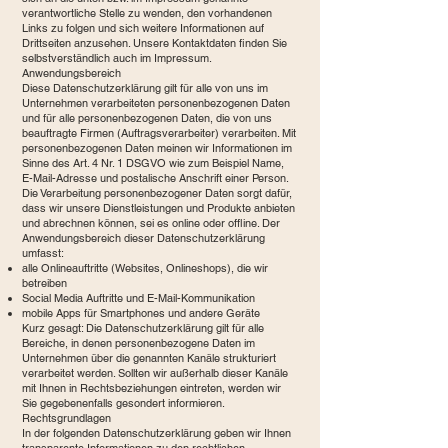
verantwortliche Stelle zu wenden, den vorhandenen
Links zu folgen und sich weitere Informationen auf
Drittseiten anzusehen. Unsere Kontaktdaten finden Sie
selbstverständlich auch im Impressum.
Anwendungsbereich
Diese Datenschutzerklärung gilt für alle von uns im
Unternehmen verarbeiteten personenbezogenen Daten
und für alle personenbezogenen Daten, die von uns
beauftragte Firmen (Auftragsverarbeiter) verarbeiten. Mit
personenbezogenen Daten meinen wir Informationen im
Sinne des Art. 4 Nr. 1 DSGVO wie zum Beispiel Name,
E-Mail-Adresse und postalische Anschrift einer Person.
Die Verarbeitung personenbezogener Daten sorgt dafür,
dass wir unsere Dienstleistungen und Produkte anbieten
und abrechnen können, sei es online oder offline. Der
Anwendungsbereich dieser Datenschutzerklärung
umfasst:
alle Onlineauftritte (Websites, Onlineshops), die wir
betreiben
Social Media Auftritte und E-Mail-Kommunikation
mobile Apps für Smartphones und andere Geräte
Kurz gesagt: Die Datenschutzerklärung gilt für alle
Bereiche, in denen personenbezogene Daten im
Unternehmen über die genannten Kanäle strukturiert
verarbeitet werden. Sollten wir außerhalb dieser Kanäle
mit Ihnen in Rechtsbeziehungen eintreten, werden wir
Sie gegebenenfalls gesondert informieren.
Rechtsgrundlagen
In der folgenden Datenschutzerklärung geben wir Ihnen