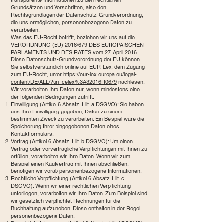
transparente Informationen zu den rechtlichen
Grundsätzen und Vorschriften, also den
Rechtsgrundlagen der Datenschutz-Grundverordnung,
die uns ermöglichen, personenbezogene Daten zu
verarbeiten.
Was das EU-Recht betrifft, beziehen wir uns auf die
VERORDNUNG (EU) 2016/679 DES EUROPÄISCHEN
PARLAMENTS UND DES RATES vom 27. April 2016.
Diese Datenschutz-Grundverordnung der EU können
Sie selbstverständlich online auf EUR-Lex, dem Zugang
zum EU-Recht, unter
https://eur-lex.europa.eu/legal-
content/DE/ALL/?uri=celex%3A32016R0679
nachlesen.
Wir verarbeiten Ihre Daten nur, wenn mindestens eine
der folgenden Bedingungen zutrifft:
Einwilligung (Artikel 6 Absatz 1 lit. a DSGVO): Sie haben
uns Ihre Einwilligung gegeben, Daten zu einem
bestimmten Zweck zu verarbeiten. Ein Beispiel wäre die
Speicherung Ihrer eingegebenen Daten eines
Kontaktformulars.
Vertrag (Artikel 6 Absatz 1 lit. b DSGVO): Um einen
Vertrag oder vorvertragliche Verpflichtungen mit Ihnen zu
erfüllen, verarbeiten wir Ihre Daten. Wenn wir zum
Beispiel einen Kaufvertrag mit Ihnen abschließen,
benötigen wir vorab personenbezogene Informationen.
Rechtliche Verpflichtung (Artikel 6 Absatz 1 lit. c
DSGVO): Wenn wir einer rechtlichen Verpflichtung
unterliegen, verarbeiten wir Ihre Daten. Zum Beispiel sind
wir gesetzlich verpflichtet Rechnungen für die
Buchhaltung aufzuheben. Diese enthalten in der Regel
personenbezogene Daten.