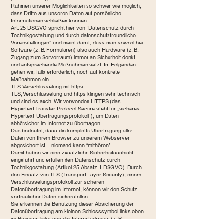
Rahmen unserer Möglichkeiten so schwer wie möglich,
dass Dritte aus unseren Daten auf persönliche
Informationen schließen können.
Art. 25 DSGVO spricht hier von “Datenschutz durch
Technikgestaltung und durch datenschutzfreundliche
Voreinstellungen” und meint damit, dass man sowohl bei
Software (z. B. Formularen) also auch Hardware (z. B.
Zugang zum Serverraum) immer an Sicherheit denkt
und entsprechende Maßnahmen setzt. Im Folgenden
gehen wir, falls erforderlich, noch auf konkrete
Maßnahmen ein.
TLS-Verschlüsselung mit https
TLS, Verschlüsselung und https klingen sehr technisch
und sind es auch. Wir verwenden HTTPS (das
Hypertext Transfer Protocol Secure steht für „sicheres
Hypertext-Übertragungsprotokoll“), um Daten
abhörsicher im Internet zu übertragen.
Das bedeutet, dass die komplette Übertragung aller
Daten von Ihrem Browser zu unserem Webserver
abgesichert ist – niemand kann “mithören”.
Damit haben wir eine zusätzliche Sicherheitsschicht
eingeführt und erfüllen den Datenschutz durch
Technikgestaltung (
Artikel 25 Absatz 1 DSGVO
). Durch
den Einsatz von TLS (Transport Layer Security), einem
Verschlüsselungsprotokoll zur sicheren
Datenübertragung im Internet, können wir den Schutz
vertraulicher Daten sicherstellen.
Sie erkennen die Benutzung dieser Absicherung der
Datenübertragung am kleinen Schlosssymbol links oben
im Browser, links von der Internetadresse (z. B.