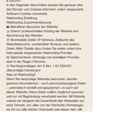
a DSGVO.
In den folgenden Abschnitten werden Sie genauer über
den Einsatz von Cookies informiert, sofern eingesetzte
Software Cookies verwendet.
Webhosting Einleitung
Webhosting Zusammenfassung
👥 Betroffene: Besucher der Website
🤝 Zweck: professionelles Hosting der Website und
Absicherung des Betriebs
📓 Verarbeitete Daten: IP-Adresse, Zeitpunkt des
Websitebesuchs, verwendeter Browser und weitere
Daten. Mehr Details dazu finden Sie weiter unten bzw.
beim jeweils eingesetzten Webhosting Provider.
📅 Speicherdauer: abhängig vom jeweiligen Provider,
aber in der Regel 2 Wochen
⚖️ Rechtsgrundlagen: Art. 6 Abs. 1 lit.f DSGVO
(Berechtigte Interessen)
Was ist Webhosting?
Wenn Sie heutzutage Websites besuchen, werden
gewisse Informationen – auch personenbezogene Daten
– automatisch erstellt und gespeichert, so auch auf
dieser Website. Diese Daten sollten möglichst sparsam
und nur mit Begründung verarbeitet werden. Mit Website
meinen wir übrigens die Gesamtheit aller Webseiten auf
einer Domain, d.h. alles von der Startseite (Homepage)
bis hin zur aller letzten Unterseite (wie dieser hier). Mit
Domain meinen wir zum Beispiel beispiel.de oder
musterbeispiel.com.
Wenn Sie eine Website auf einem Computer, Tablet oder
Smartphone ansehen möchten, verwenden Sie dafür ein