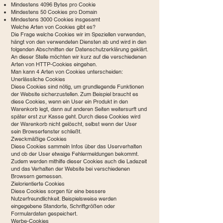
Mindestens 4096 Bytes pro Cookie
Mindestens 50 Cookies pro Domain
Mindestens 3000 Cookies insgesamt
Welche Arten von Cookies gibt es?
Die Frage welche Cookies wir im Speziellen verwenden,
hängt von den verwendeten Diensten ab und wird in den
folgenden Abschnitten der Datenschutzerklärung geklärt.
An dieser Stelle möchten wir kurz auf die verschiedenen
Arten von HTTP-Cookies eingehen.
Man kann 4 Arten von Cookies unterscheiden:
Unerlässliche Cookies
Diese Cookies sind nötig, um grundlegende Funktionen
der Website sicherzustellen. Zum Beispiel braucht es
diese Cookies, wenn ein User ein Produkt in den
Warenkorb legt, dann auf anderen Seiten weitersurft und
später erst zur Kasse geht. Durch diese Cookies wird
der Warenkorb nicht gelöscht, selbst wenn der User
sein Browserfenster schließt.
Zweckmäßige Cookies
Diese Cookies sammeln Infos über das Userverhalten
und ob der User etwaige Fehlermeldungen bekommt.
Zudem werden mithilfe dieser Cookies auch die Ladezeit
und das Verhalten der Website bei verschiedenen
Browsern gemessen.
Zielorientierte Cookies
Diese Cookies sorgen für eine bessere
Nutzerfreundlichkeit. Beispielsweise werden
eingegebene Standorte, Schriftgrößen oder
Formulardaten gespeichert.
Werbe-Cookies