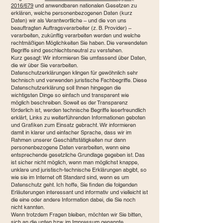
2016/679
und anwendbaren nationalen Gesetzen zu
erklären, welche personenbezogenen Daten (kurz
Daten) wir als Verantwortliche – und die von uns
beauftragten Auftragsverarbeiter (z. B. Provider) –
verarbeiten, zukünftig verarbeiten werden und welche
rechtmäßigen Möglichkeiten Sie haben. Die verwendeten
Begriffe sind geschlechtsneutral zu verstehen.
Kurz gesagt: Wir informieren Sie umfassend über Daten,
die wir über Sie verarbeiten.
Datenschutzerklärungen klingen für gewöhnlich sehr
technisch und verwenden juristische Fachbegriffe. Diese
Datenschutzerklärung soll Ihnen hingegen die
wichtigsten Dinge so einfach und transparent wie
möglich beschreiben. Soweit es der Transparenz
förderlich ist, werden technische Begriffe leserfreundlich
erklärt, Links zu weiterführenden Informationen geboten
und Grafiken zum Einsatz gebracht. Wir informieren
damit in klarer und einfacher Sprache, dass wir im
Rahmen unserer Geschäftstätigkeiten nur dann
personenbezogene Daten verarbeiten, wenn eine
entsprechende gesetzliche Grundlage gegeben ist. Das
ist sicher nicht möglich, wenn man möglichst knappe,
unklare und juristisch-technische Erklärungen abgibt, so
wie sie im Internet oft Standard sind, wenn es um
Datenschutz geht. Ich hoffe, Sie finden die folgenden
Erläuterungen interessant und informativ und vielleicht ist
die eine oder andere Information dabei, die Sie noch
nicht kannten.
Wenn trotzdem Fragen bleiben, möchten wir Sie bitten,
sich an die unten bzw. im Impressum genannte