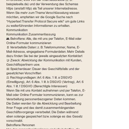
beispielseite.de) und der Verwendung des Schemas
https (anstatt http) als Teil unserer Internetadresse.
Wenn Sie mehr zum Thema Verschlüsselung wissen
möchten, empfehlen wir die Google Suche nach
“Hypertext Transfer Protocol Secure wiki” um gute Links
zu weiterführenden Informationen zu erhalten.
Kommunikation
Kommunikation Zusammenfassung
👥 Betroffene: Alle, die mit uns per Telefon, E-Mail oder
Online-Formular kommunizieren
📓 Verarbeitete Daten: z. B. Telefonnummer, Name, E-
Mail-Adresse, eingegebene Formulardaten. Mehr Details
dazu finden Sie bei der jeweils eingesetzten Kontaktart
🤝 Zweck: Abwicklung der Kommunikation mit Kunden,
Geschäftspartnern usw.
📅 Speicherdauer: Dauer des Geschäftsfalls und der
gesetzlichen Vorschriften
⚖️ Rechtsgrundlagen: Art. 6 Abs. 1 lit. a DSGVO
(Einwilligung), Art. 6 Abs. 1 lit. b DSGVO (Vertrag), Art. 6
Abs. 1 lit. f DSGVO (Berechtigte Interessen)
Wenn Sie mit uns Kontakt aufnehmen und per Telefon, E-
Mail oder Online-Formular kommunizieren, kann es zur
Verarbeitung personenbezogener Daten kommen.
Die Daten werden für die Abwicklung und Bearbeitung
Ihrer Frage und des damit zusammenhängenden
Geschäftsvorgangs verarbeitet. Die Daten während
eben solange gespeichert bzw. solange es das Gesetz
vorschreibt.
Betroffene Personen