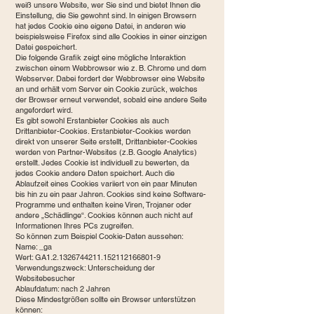
weiß unsere Website, wer Sie sind und bietet Ihnen die
Einstellung, die Sie gewohnt sind. In einigen Browsern
hat jedes Cookie eine eigene Datei, in anderen wie
beispielsweise Firefox sind alle Cookies in einer einzigen
Datei gespeichert.
Die folgende Grafik zeigt eine mögliche Interaktion
zwischen einem Webbrowser wie z. B. Chrome und dem
Webserver. Dabei fordert der Webbrowser eine Website
an und erhält vom Server ein Cookie zurück, welches
der Browser erneut verwendet, sobald eine andere Seite
angefordert wird.
Es gibt sowohl Erstanbieter Cookies als auch
Drittanbieter-Cookies. Erstanbieter-Cookies werden
direkt von unserer Seite erstellt, Drittanbieter-Cookies
werden von Partner-Websites (z.B. Google Analytics)
erstellt. Jedes Cookie ist individuell zu bewerten, da
jedes Cookie andere Daten speichert. Auch die
Ablaufzeit eines Cookies variiert von ein paar Minuten
bis hin zu ein paar Jahren. Cookies sind keine Software-
Programme und enthalten keine Viren, Trojaner oder
andere „Schädlinge“. Cookies können auch nicht auf
Informationen Ihres PCs zugreifen.
So können zum Beispiel Cookie-Daten aussehen:
Name: _ga
Wert: GA1.2.1326744211.152112166801-9
Verwendungszweck: Unterscheidung der
Websitebesucher
Ablaufdatum: nach 2 Jahren
Diese Mindestgrößen sollte ein Browser unterstützen
können: