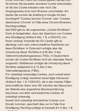
immer informiert, wenn ein Cookie gesetzt werden soll.
So können Sie bei jedem einzelnen Cookie entscheiden,
ob Sie das Cookie erlauben oder nicht. Die
Vorgangsweise ist je nach Browser verschieden. Am
besten Sie suchen die Anleitung in Google mit dem
Suchbegriff “Cookies löschen Chrome” oder “Cookies
deaktivieren Chrome” im Falle eines Chrome Browsers.
Rechtsgrundlage
Seit 2009 gibt es die sogenannten „Cookie-Richtlinien“.
Darin ist festgehalten, dass das Speichern von Cookies
eine Einwilligung (Artikel 6 Abs. 1 lit. a DSGVO) von
Ihnen verlangt. Innerhalb der EU-Länder gibt es
allerdings noch sehr unterschiedliche Reaktionen auf
diese Richtlinien. In Österreich erfolgte aber die
Umsetzung dieser Richtlinie in § 96 Abs. 3 des
Telekommunikationsgesetzes (TKG). In Deutschland
wurden die Cookie-Richtlinien nicht als nationales Recht
umgesetzt. Stattdessen erfolgte die Umsetzung dieser
Richtlinie weitgehend in § 15 Abs.3 des
Telemediengesetzes (TMG).
Für unbedingt notwendige Cookies, auch soweit keine
Einwilligung vorliegt, bestehen berechtigte Interessen
(Artikel 6 Abs. 1 lit. f DSGVO), die in den meisten Fällen
wirtschaftlicher Natur sind. Wir möchten den Besuchern
der Website eine angenehme Benutzererfahrung
bescheren und dafür sind bestimmte Cookies oft
unbedingt notwendig.
Soweit nicht unbedingt erforderliche Cookies zum
Einsatz kommen, geschieht dies nur im Falle Ihrer
Einwilligung. Rechtsgrundlage ist insoweit Art. 6 Abs. 1 lit.