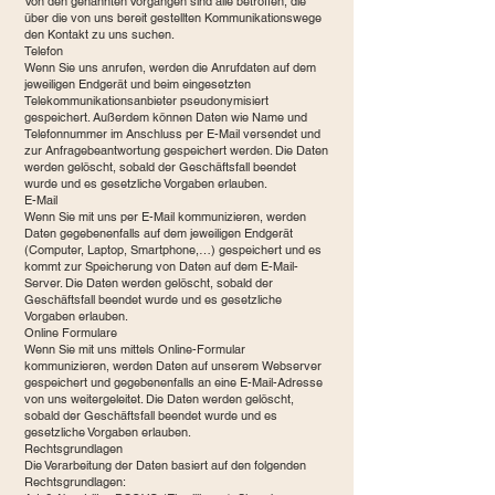
Von den genannten Vorgängen sind alle betroffen, die
über die von uns bereit gestellten Kommunikationswege
den Kontakt zu uns suchen.
Telefon
Wenn Sie uns anrufen, werden die Anrufdaten auf dem
jeweiligen Endgerät und beim eingesetzten
Telekommunikationsanbieter pseudonymisiert
gespeichert. Außerdem können Daten wie Name und
Telefonnummer im Anschluss per E-Mail versendet und
zur Anfragebeantwortung gespeichert werden. Die Daten
werden gelöscht, sobald der Geschäftsfall beendet
wurde und es gesetzliche Vorgaben erlauben.
E-Mail
Wenn Sie mit uns per E-Mail kommunizieren, werden
Daten gegebenenfalls auf dem jeweiligen Endgerät
(Computer, Laptop, Smartphone,…) gespeichert und es
kommt zur Speicherung von Daten auf dem E-Mail-
Server. Die Daten werden gelöscht, sobald der
Geschäftsfall beendet wurde und es gesetzliche
Vorgaben erlauben.
Online Formulare
Wenn Sie mit uns mittels Online-Formular
kommunizieren, werden Daten auf unserem Webserver
gespeichert und gegebenenfalls an eine E-Mail-Adresse
von uns weitergeleitet. Die Daten werden gelöscht,
sobald der Geschäftsfall beendet wurde und es
gesetzliche Vorgaben erlauben.
Rechtsgrundlagen
Die Verarbeitung der Daten basiert auf den folgenden
Rechtsgrundlagen: