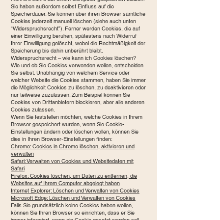
Sie haben außerdem selbst Einfluss auf die
Speicherdauer. Sie können über ihren Browser sämtliche
Cookies jederzeit manuell löschen (siehe auch unten
“Widerspruchsrecht”). Ferner werden Cookies, die auf
einer Einwilligung beruhen, spätestens nach Widerruf
Ihrer Einwilligung gelöscht, wobei die Rechtmäßigkeit der
Speicherung bis dahin unberührt bleibt.
Widerspruchsrecht – wie kann ich Cookies löschen?
Wie und ob Sie Cookies verwenden wollen, entscheiden
Sie selbst. Unabhängig von welchem Service oder
welcher Website die Cookies stammen, haben Sie immer
die Möglichkeit Cookies zu löschen, zu deaktivieren oder
nur teilweise zuzulassen. Zum Beispiel können Sie
Cookies von Drittanbietern blockieren, aber alle anderen
Cookies zulassen.
Wenn Sie feststellen möchten, welche Cookies in Ihrem
Browser gespeichert wurden, wenn Sie Cookie-
Einstellungen ändern oder löschen wollen, können Sie
dies in Ihren Browser-Einstellungen finden:
Chrome: Cookies in Chrome löschen, aktivieren und
verwalten
Safari: Verwalten von Cookies und Websitedaten mit
Safari
Firefox: Cookies löschen, um Daten zu entfernen, die
Websites auf Ihrem Computer abgelegt haben
Internet Explorer: Löschen und Verwalten von Cookies
Microsoft Edge: Löschen und Verwalten von Cookies
Falls Sie grundsätzlich keine Cookies haben wollen,
können Sie Ihren Browser so einrichten, dass er Sie