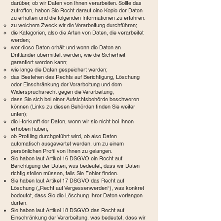
darüber, ob wir Daten von Ihnen verarbeiten. Sollte das
zutreffen, haben Sie Recht darauf eine Kopie der Daten
zu erhalten und die folgenden Informationen zu erfahren:
zu welchem Zweck wir die Verarbeitung durchführen;
die Kategorien, also die Arten von Daten, die verarbeitet
werden;
wer diese Daten erhält und wenn die Daten an
Drittländer übermittelt werden, wie die Sicherheit
garantiert werden kann;
wie lange die Daten gespeichert werden;
das Bestehen des Rechts auf Berichtigung, Löschung
oder Einschränkung der Verarbeitung und dem
Widerspruchsrecht gegen die Verarbeitung;
dass Sie sich bei einer Aufsichtsbehörde beschweren
können (Links zu diesen Behörden finden Sie weiter
unten);
die Herkunft der Daten, wenn wir sie nicht bei Ihnen
erhoben haben;
ob Profiling durchgeführt wird, ob also Daten
automatisch ausgewertet werden, um zu einem
persönlichen Profil von Ihnen zu gelangen.
Sie haben laut Artikel 16 DSGVO ein Recht auf
Berichtigung der Daten, was bedeutet, dass wir Daten
richtig stellen müssen, falls Sie Fehler finden.
Sie haben laut Artikel 17 DSGVO das Recht auf
Löschung („Recht auf Vergessenwerden“), was konkret
bedeutet, dass Sie die Löschung Ihrer Daten verlangen
dürfen.
Sie haben laut Artikel 18 DSGVO das Recht auf
Einschränkung der Verarbeitung, was bedeutet, dass wir