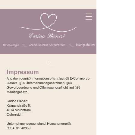
Impressum
Angaben gemäß Informationspflicht laut §5 E-Commerce
Gesetz, §14 Unternehmensgesetzbuch, §63
Gewerbeordnung und Offenlegungspflicht laut §25
Mediengesetz.
Carina Bienert
Kalmanstraße 5,
4614 Marchtrenk,
Österreich
Unternehmensgegenstand: Humanenergetik
GISA: 31843959