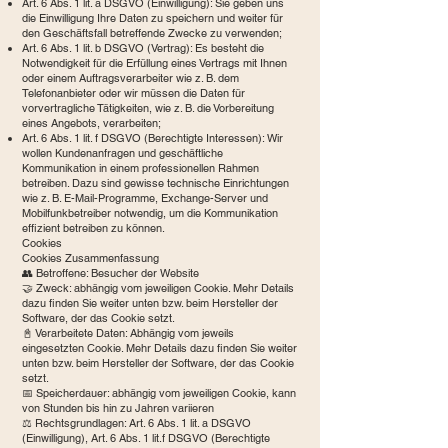
Art. 6 Abs. 1 lit. a DSGVO (Einwilligung): Sie geben uns
die Einwilligung Ihre Daten zu speichern und weiter für
den Geschäftsfall betreffende Zwecke zu verwenden;
Art. 6 Abs. 1 lit. b DSGVO (Vertrag): Es besteht die
Notwendigkeit für die Erfüllung eines Vertrags mit Ihnen
oder einem Auftragsverarbeiter wie z. B. dem
Telefonanbieter oder wir müssen die Daten für
vorvertragliche Tätigkeiten, wie z. B. die Vorbereitung
eines Angebots, verarbeiten;
Art. 6 Abs. 1 lit. f DSGVO (Berechtigte Interessen): Wir
wollen Kundenanfragen und geschäftliche
Kommunikation in einem professionellen Rahmen
betreiben. Dazu sind gewisse technische Einrichtungen
wie z. B. E-Mail-Programme, Exchange-Server und
Mobilfunkbetreiber notwendig, um die Kommunikation
effizient betreiben zu können.
Cookies
Cookies Zusammenfassung
👥 Betroffene: Besucher der Website
🤝 Zweck: abhängig vom jeweiligen Cookie. Mehr Details
dazu finden Sie weiter unten bzw. beim Hersteller der
Software, der das Cookie setzt.
📓 Verarbeitete Daten: Abhängig vom jeweils
eingesetzten Cookie. Mehr Details dazu finden Sie weiter
unten bzw. beim Hersteller der Software, der das Cookie
setzt.
📅 Speicherdauer: abhängig vom jeweiligen Cookie, kann
von Stunden bis hin zu Jahren variieren
⚖️ Rechtsgrundlagen: Art. 6 Abs. 1 lit. a DSGVO
(Einwilligung), Art. 6 Abs. 1 lit.f DSGVO (Berechtigte