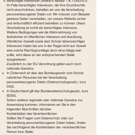
Berechtigte Interessen (Artikel 6 Absatz 1 lit. f DSGVO):
Im Falle berechtigter Interessen, die Ihre Grundrechte
nicht einschränken, behalten wir uns die Verarbeitung
personenbezogener Daten vor. Wir müssen zum Beispiel
gewisse Daten verarbeiten, um unsere Website sicher
und wirtschaftlich effizient betreiben zu können. Diese
Verarbeitung ist somit ein berechtigtes Interesse.
Weitere Bedingungen wie die Wahrnehmung von
Aufnahmen im öffentlichen Interesse und Ausübung
öffentlicher Gewalt sowie dem Schutz lebenswichtiger
Interessen treten bei uns in der Regel nicht auf. Soweit
eine solche Rechtsgrundlage doch einschlägig sein
sollte, wird diese an der entsprechenden Stelle
ausgewiesen.
Zusätzlich zu der EU-Verordnung gelten auch noch
nationale Gesetze:
In Österreich ist dies das Bundesgesetz zum Schutz
natürlicher Personen bei der Verarbeitung
personenbezogener Daten (Datenschutzgesetz), kurz
DSG.
In Deutschland gilt das Bundesdatenschutzgesetz, kurz
BDSG.
Sofern weitere regionale oder nationale Gesetze zur
Anwendung kommen, informieren wir Sie in den
folgenden Abschnitten darüber.
Kontaktdaten des Verantwortlichen
Sollten Sie Fragen zum Datenschutz oder zur
Verarbeitung personenbezogener Daten haben, finden
Sie nachfolgend die Kontaktdaten der verantwortlichen
Person bzw. Stelle: