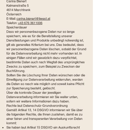
Carina Bienert
Kalmanstraße 5
4614 Marchtrenk
Österreich
E-Mail:
carina.bienert@liwest.at
Telefon:
+43 676 3611006
Speicherdauer
Dass wir personenbezogene Daten nur so lange
speichern, wie es für die Bereitstellung unserer
Dienstleistungen und Produkte unbedingt notwendig ist,
gilt als generelles Kriterium bei uns. Das bedeutet, dass
wir personenbezogene Daten löschen, sobald der Grund
für die Datenverarbeitung nicht mehr vorhanden ist. In
einigen Fällen sind wir gesetzlich dazu verpflichtet,
bestimmte Daten auch nach Wegfall des ursprüngliches
Zwecks zu speichern, zum Beispiel zu Zwecken der
Buchführung.
Sollten Sie die Löschung Ihrer Daten wünschen oder die
Einwilligung zur Datenverarbeitung widerrufen, werden
die Daten so rasch wie möglich und soweit keine Pflicht
zur Speicherung besteht, gelöscht.
Über die konkrete Dauer der jeweiligen
Datenverarbeitung informieren wir Sie weiter unten,
sofern wir weitere Informationen dazu haben.
Rechte laut Datenschutz-Grundverordnung
Gemäß Artikel 13, 14 DSGVO informieren wir Sie über
die folgenden Rechte, die Ihnen zustehen, damit es zu
einer fairen und transparenten Verarbeitung von Daten
kommt:
Sie haben laut Artikel 15 DSGVO ein Auskunftsrecht