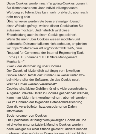
Diese Cookies werden auch Targeting-Cookies genannt.
Sie dienen dazu dem User individuell angepasste
Werbung zu liefern. Das kann sehr praktisch, aber auch
sehr nervig sein.
Üblicherweise werden Sie beim erstmaligen Besuch
einer Website gefragt, welche dieser Cookiearten Sie
zulassen möchten. Und natürlich wird diese
Entscheidung auch in einem Cookie gespeichert.
Wenn Sie mehr über Cookies wissen möchten und
technische Dokumentationen nicht scheuen, empfehlen
wir
https://datatracker.ietf.org/doc/html/rfc6265
, dem
Request for Comments der Internet Engineering Task
Force (IETF) namens “HTTP State Management
Mechanism”.
Zweck der Verarbeitung über Cookies
Der Zweck ist letztendlich abhängig vom jeweiligen
Cookie. Mehr Details dazu finden Sie weiter unten bzw.
beim Hersteller der Software, die das Cookie setzt.
Welche Daten werden verarbeitet?
Cookies sind kleine Gehilfen für eine viele verschiedene
Aufgaben. Welche Daten in Cookies gespeichert werden,
kann man leider nicht verallgemeinern, aber wir werden
Sie im Rahmen der folgenden Datenschutzerklärung
über die verarbeiteten bzw. gespeicherten Daten
informieren.
Speicherdauer von Cookies
Die Speicherdauer hängt vom jeweiligen Cookie ab und
wird weiter unter präzisiert. Manche Cookies werden
nach weniger als einer Stunde gelöscht, andere können
mehrere Jahre auf einem Computer gespeichert bleiben.