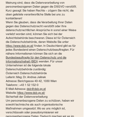
Meinung sind, dass die Datenverarbeitung von
personenbezogenen Daten gegen die DSGVO verstößt.
Kurz gesagt: Sie haben Rechte – zögern Sie nicht, die
oben gelistete verantwortliche Stelle bei uns zu
kontaktieren!
Wenn Sie glauben, dass die Verarbeitung Ihrer Daten
gegen das Datenschutzrecht verstößt oder Ihre
datenschutzrechtlichen Ansprüche in sonst einer Weise
verletzt worden sind, können Sie sich bei der
Aufsichtsbehörde beschweren. Diese ist für Österreich
die Datenschutzbehörde, deren Website Sie unter
https://www.dsb.gv.at/
finden. In Deutschland gibt es für
jedes Bundesland einen Datenschutzbeauftragten. Für
nähere Informationen können Sie sich an die
Bundesbeauftragte für den Datenschutz und die
Informationsfreiheit (BfDI)
wenden. Für unser
Unternehmen ist die folgende lokale
Datenschutzbehörde zuständig:
Österreich Datenschutzbehörde
Leiterin: Mag. Dr. Andrea Jelinek
Adresse: Barichgasse 40-42, 1030 Wien
Telefonnr.: +43 1 52 152-0
E-Mail-Adresse:
dsb@dsb.gv.at
Website:
https://www.dsb.gv.at/
Sicherheit der Datenverarbeitung
Um personenbezogene Daten zu schützen, haben wir
sowohl technische als auch organisatorische
Maßnahmen umgesetzt. Wo es uns möglich ist,
verschlüsseln oder pseudonymisieren wir
personenbezogene Daten. Dadurch machen wir es im