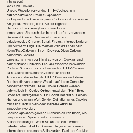
Interessen)
Was sind Cookies?
Unsere Website verwendet HTTP-Cookies, um
nutzerspezifische Daten zu speichern.
Im Folgenden erklären wir, was Cookies sind und warum
Sie genutzt werden, damit Sie die folgende
Datenschutzerklärung besser verstehen.
Immer wenn Sie durch das Internet surfen, verwenden
Sie einen Browser. Bekannte Browser sind
beispielsweise Chrome, Safari, Firefox, Internet Explorer
und Microsoft Edge. Die meisten Websites speichern
kleine Text-Dateien in Ihrem Browser. Diese Dateien
nennt man Cookies.
Eines ist nicht von der Hand zu weisen: Cookies sind
echt nützliche Helferlein. Fast alle Websites verwenden
Cookies. Genauer gesprochen sind es HTTP-Cookies,
da es auch noch andere Cookies für andere
Anwendungsbereiche gibt. HTTP-Cookies sind kleine
Dateien, die von unserer Website auf Ihrem Computer
gespeichert werden. Diese Cookie-Dateien werden
automatisch im Cookie-Ordner, quasi dem “Hirn” Ihres
Browsers, untergebracht. Ein Cookie besteht aus einem
Namen und einem Wert. Bei der Definition eines Cookies
müssen zusätzlich ein oder mehrere Attribute
angegeben werden.
Cookies speichern gewisse Nutzerdaten von Ihnen, wie
beispielsweise Sprache oder persönliche
Seiteneinstellungen. Wenn Sie unsere Seite wieder
aufrufen, übermittelt Ihr Browser die „userbezogenen“
Informationen an unsere Seite zurück. Dank der Cookies