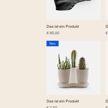
Das ist ein Produkt
Schnellansicht
D
Preis
P
€ 85,00
€
Neu
Das ist ein Produkt
Schnellansicht
D
Preis
P
€ 7,50
€